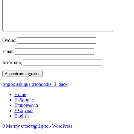
Όνομα
Email
Ιστότοπος
Πλοήγηση
Δημοσιεύθηκε στο
hoodie_3_back
άρθρων
Home
Εκδρομές
Επικοινωνία
Ελληνικά
English
0
Με την υποστήριξη του WordPress