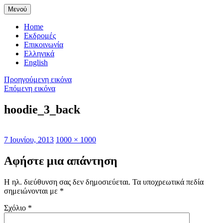
Μετάβαση
Μενού
0
στο
περιεχόμενο
Home
Εκδρομές
Επικοινωνία
Ελληνικά
English
Προηγούμενη εικόνα
Επόμενη εικόνα
hoodie_3_back
Δημοσιεύτηκε
Πλήρη
7 Ιουνίου, 2013
1000 × 1000
την
μέγεθος
Αφήστε μια απάντηση
Η ηλ. διεύθυνση σας δεν δημοσιεύεται.
Τα υποχρεωτικά πεδία
σημειώνονται με
*
Σχόλιο
*